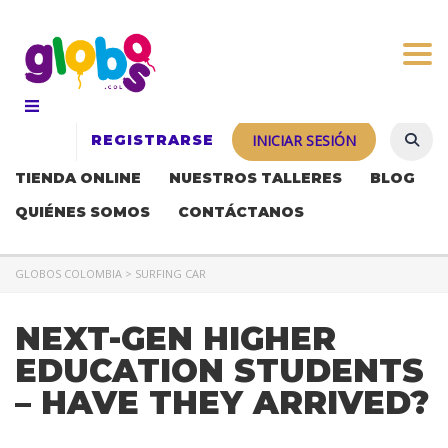
Togg
REGISTRARSE
INICIAR SESIÓN
TIENDA ONLINE
NUESTROS TALLERES
BLOG
QUIÉNES SOMOS
CONTÁCTANOS
GLOBOS COLOMBIA
>
SURFING CAR
NEXT-GEN HIGHER
EDUCATION STUDENTS
– HAVE THEY ARRIVED?