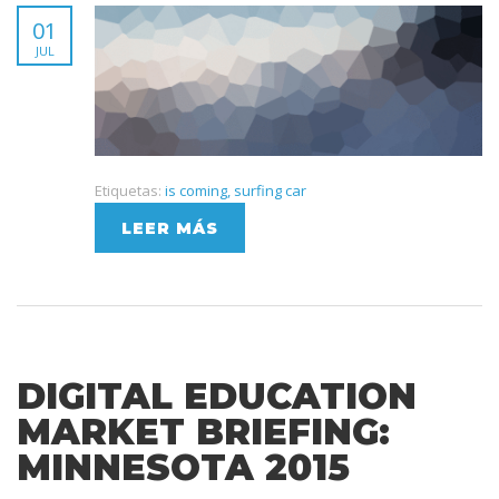
01
JUL
Etiquetas:
is coming
,
surfing car
LEER MÁS
DIGITAL EDUCATION
MARKET BRIEFING:
MINNESOTA 2015