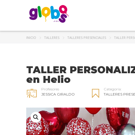
INICIO
TALLERES
TALLERES PRESENCIALES
TALLER PER
TALLER PERSONALIZ
en Helio
Profesores
Categoría:
JESSICA GIRALDO
TALLERES PRES