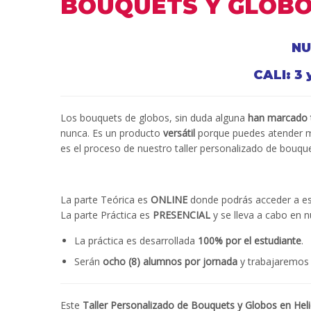
BOUQUETS Y GLOBOS
NU
CALI: 3
Los bouquets de globos, sin duda alguna
han marcado t
nunca. Es un producto
versátil
porque puedes atender m
es el proceso de nuestro taller personalizado de bouque
La parte Teórica es
ONLINE
donde podrás acceder a est
La parte Práctica es
PRESENCIAL
y se lleva a cabo en n
La práctica es desarrollada
100% por el estudiante
.
Serán
ocho (8) alumnos por jornada
y trabajaremos
Este
Taller Personalizado de Bouquets y Globos en Helio 