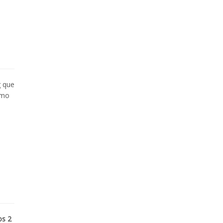
g que
ómo
os 2