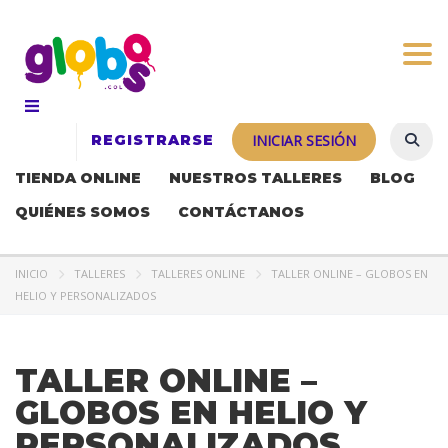
Togg
REGISTRARSE
INICIAR SESIÓN
TIENDA ONLINE
NUESTROS TALLERES
BLOG
QUIÉNES SOMOS
CONTÁCTANOS
INICIO
TALLERES
TALLERES ONLINE
TALLER ONLINE – GLOBOS EN
HELIO Y PERSONALIZADOS
TALLER ONLINE –
GLOBOS EN HELIO Y
PERSONALIZADOS