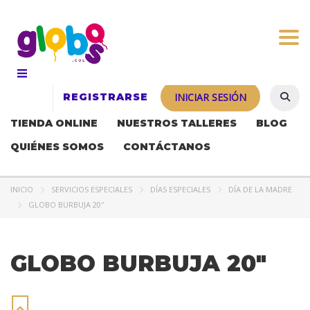
Togg
REGISTRARSE
INICIAR SESIÓN
TIENDA ONLINE
NUESTROS TALLERES
BLOG
QUIÉNES SOMOS
CONTÁCTANOS
INICIO
SERVICIOS ESPECIALES
DÍAS ESPECIALES
DÍA DE LA MADRE
GLOBO BURBUJA 20″
GLOBO BURBUJA 20″