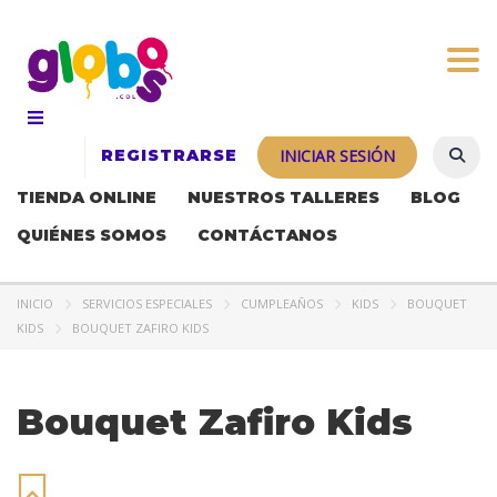
Togg
REGISTRARSE
INICIAR SESIÓN
TIENDA ONLINE
NUESTROS TALLERES
BLOG
QUIÉNES SOMOS
CONTÁCTANOS
INICIO
SERVICIOS ESPECIALES
CUMPLEAÑOS
KIDS
BOUQUET
KIDS
BOUQUET ZAFIRO KIDS
Bouquet Zafiro Kids