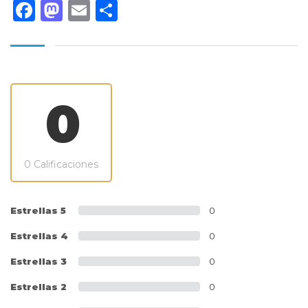
Facebook
Mastodon
Email
Compartir
0
0 Calificaciones
Estrellas 5
0
Estrellas 4
0
Estrellas 3
0
Estrellas 2
0