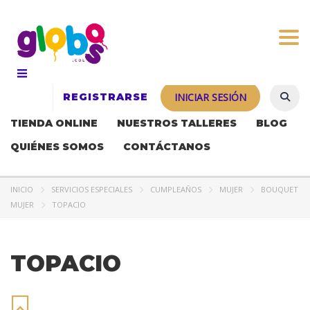
Togg
REGISTRARSE
INICIAR SESIÓN
TIENDA ONLINE
NUESTROS TALLERES
BLOG
QUIÉNES SOMOS
CONTÁCTANOS
INICIO
SERVICIOS ESPECIALES
CUMPLEAÑOS
MUJER
BOUQUET
MUJER
TOPACIO
TOPACIO