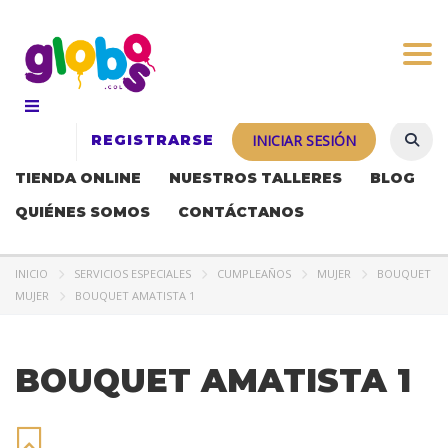
Togg
REGISTRARSE
INICIAR SESIÓN
TIENDA ONLINE
NUESTROS TALLERES
BLOG
QUIÉNES SOMOS
CONTÁCTANOS
INICIO
SERVICIOS ESPECIALES
CUMPLEAÑOS
MUJER
BOUQUET
MUJER
BOUQUET AMATISTA 1
BOUQUET AMATISTA 1