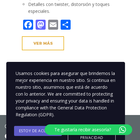
Detalles con twister, distorsión y toques
especiales.
Facebook
Mastodon
Email
Compartir
VER MÁS
Usamos cookies para asegurar que brindemos la
mejor experiencia en nuestro sitio. Si continua en
nuestro sitio, asumimos que está de acuerdo
con lo anterior. We are committed to protecting
your privacy and ensuring your data is handled in
compliance with the
General Data Protection
Regulation (GDPR)
.
Copyright © 2025 Globos.Col
Te gustaría recibir asesoría?
ESTOY DE ACUERDO
POLITICA DE
PRIVACIDAD