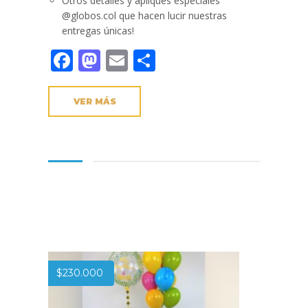
Otros detalles y apliques especiales
@globos.col que hacen lucir nuestras
entregas únicas!
Facebook
Mastodon
Email
Compartir
VER MÁS
$
230.000