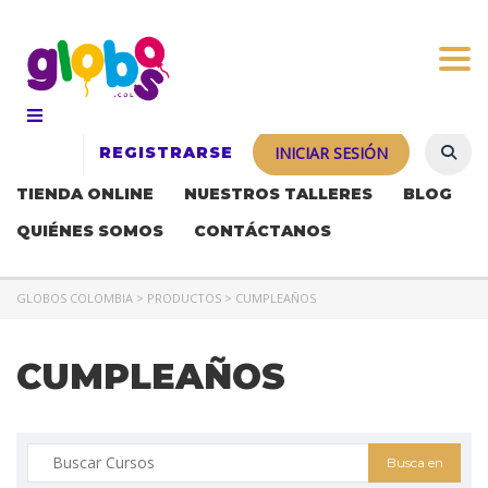
Togg
REGISTRARSE
INICIAR SESIÓN
TIENDA ONLINE
NUESTROS TALLERES
BLOG
QUIÉNES SOMOS
CONTÁCTANOS
GLOBOS COLOMBIA
>
PRODUCTOS
>
CUMPLEAÑOS
CUMPLEAÑOS
Buscar: