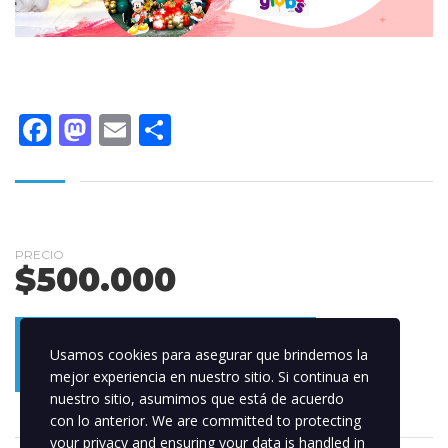
Facebook
Mastodon
Email
Compartir
PRECIO
$
500.000
AÑADIR AL CARRITO
Usamos cookies para asegurar que brindemos la
mejor experiencia en nuestro sitio. Si continua en
nuestro sitio, asumimos que está de acuerdo
con lo anterior. We are committed to protecting
your privacy and ensuring your data is handled in