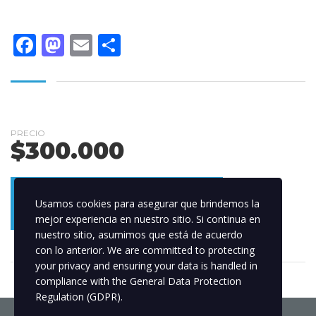
Facebook
Mastodon
Email
Compartir
PRECIO
$
300.000
AÑADIR AL CARRITO
Usamos cookies para asegurar que brindemos la
mejor experiencia en nuestro sitio. Si continua en
nuestro sitio, asumimos que está de acuerdo
con lo anterior. We are committed to protecting
your privacy and ensuring your data is handled in
compliance with the
General Data Protection
Regulation (GDPR)
.