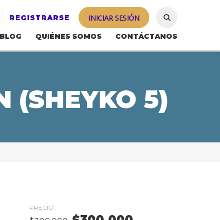
REGISTRARSE
INICIAR SESIÓN
BLOG
QUIÉNES SOMOS
CONTÁCTANOS
 (SHEYKO 5)
PRECIO
$
300.000
El
El