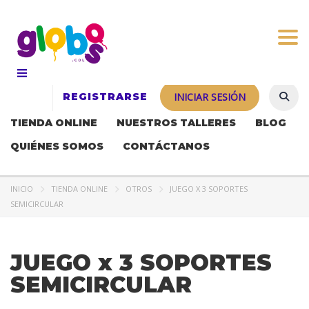
Togg
REGISTRARSE
INICIAR SESIÓN
TIENDA ONLINE
NUESTROS TALLERES
BLOG
QUIÉNES SOMOS
CONTÁCTANOS
INICIO
TIENDA ONLINE
OTROS
JUEGO X 3 SOPORTES
SEMICIRCULAR
JUEGO x 3 SOPORTES
SEMICIRCULAR