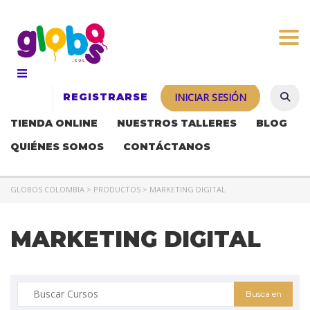
Togg
REGISTRARSE
INICIAR SESIÓN
TIENDA ONLINE
NUESTROS TALLERES
BLOG
QUIÉNES SOMOS
CONTÁCTANOS
GLOBOS COLOMBIA
>
PRODUCTOS
>
MARKETING DIGITAL
MARKETING DIGITAL
Buscar: