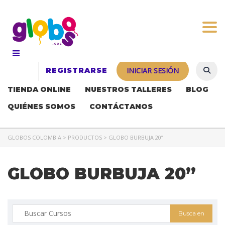
Togg
REGISTRARSE
INICIAR SESIÓN
TIENDA ONLINE
NUESTROS TALLERES
BLOG
QUIÉNES SOMOS
CONTÁCTANOS
GLOBOS COLOMBIA
>
PRODUCTOS
>
GLOBO BURBUJA 20”
GLOBO BURBUJA 20”
Buscar: