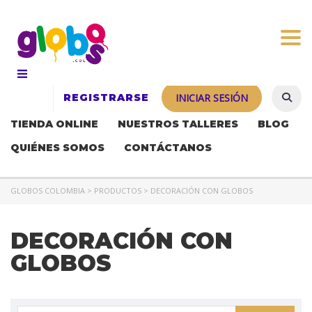
Togg
REGISTRARSE
INICIAR SESIÓN
TIENDA ONLINE
NUESTROS TALLERES
BLOG
QUIÉNES SOMOS
CONTÁCTANOS
GLOBOS COLOMBIA
>
PRODUCTOS
>
DECORACIÓN CON GLOBOS
DECORACIÓN CON
GLOBOS