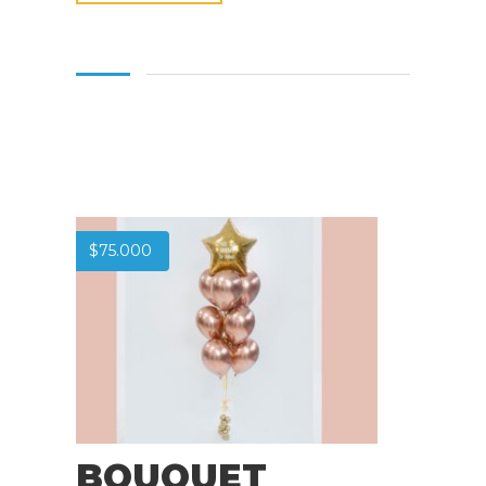
$
75.000
BOUQUET