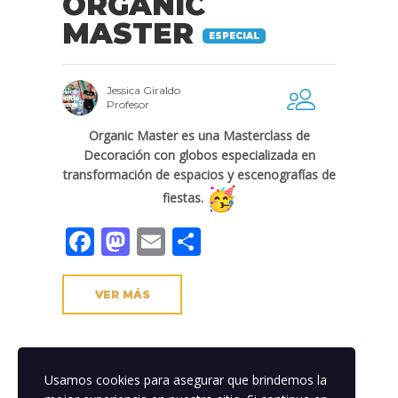
ORGANIC
MASTER
ESPECIAL
Jessica Giraldo
Profesor
Organic Master es una Masterclass de
Decoración con globos especializada en
transformación de espacios y escenografías de
fiestas.
Facebook
Mastodon
Email
Compartir
VER MÁS
Usamos cookies para asegurar que brindemos la