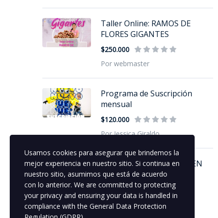
Taller Online: RAMOS DE
FLORES GIGANTES
$250.000
Por webmaster
Programa de Suscripción
mensual
$120.000
Por Jessica Giraldo
Usamos cookies para asegurar que brindemos la
Taller Online - HALLOWEEN
mejor experiencia en nuestro sitio. Si continua en
(Chamizo em...
nuestro sitio, asumimos que está de acuerdo
con lo anterior. We are committed to protecting
$150.000
your privacy and ensuring your data is handled in
Por Jessica Giraldo
compliance with the
General Data Protection
Regulation (GDPR)
.