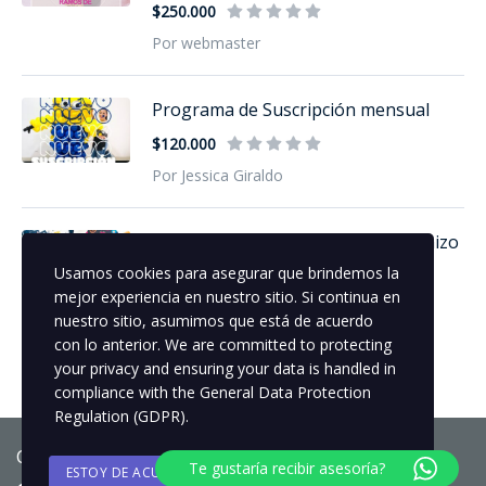
$250.000
Por webmaster
Programa de Suscripción mensual
$120.000
Por Jessica Giraldo
Taller Online - HALLOWEEN (Chamizo
em...
Usamos cookies para asegurar que brindemos la
mejor experiencia en nuestro sitio. Si continua en
$150.000
nuestro sitio, asumimos que está de acuerdo
Por Jessica Giraldo
con lo anterior. We are committed to protecting
your privacy and ensuring your data is handled in
compliance with the
General Data Protection
Regulation (GDPR)
.
Copyright © 2025 Globos.Col
Te gustaría recibir asesoría?
ESTOY DE ACUERDO
POLITICA DE