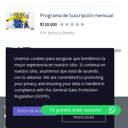
Programa de Suscripción mensual
$120.000
Por Jessica Giraldo
Taller Online - HALLOWEEN (Chamizo
em...
Usamos cookies para asegurar que brindemos la
mejor experiencia en nuestro sitio. Si continua en
$150.000
nuestro sitio, asumimos que está de acuerdo
Por Jessica Giraldo
con lo anterior. We are committed to protecting
your privacy and ensuring your data is handled in
compliance with the
General Data Protection
Regulation (GDPR)
.
Copyright © 2025 Globos.Col
Te gustaría recibir asesoría?
ESTOY DE ACUERDO
POLITICA DE
PRIVACIDAD
INICIO
NUESTROS TALLERES
BLOG
CONTÁCTANOS