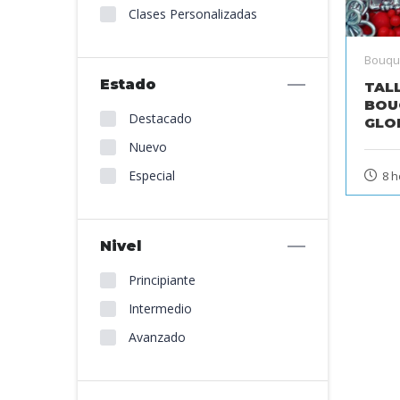
Clases Personalizadas
Bouqu
Estado
TALL
BOU
Destacado
GLO
Nuevo
Especial
8 h
Nivel
Principiante
Intermedio
Avanzado