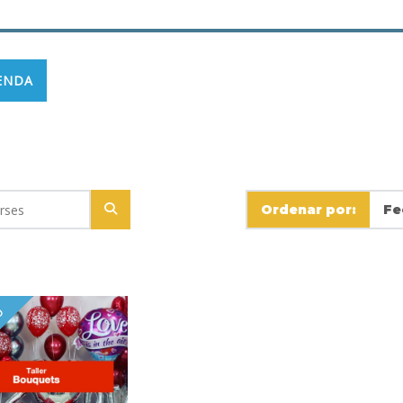
IENDA
Ordenar por:
DO