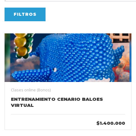
FILTROS
Clases online (Bonos)
ENTRENAMIENTO CENARIO BALOES
VIRTUAL
$1.400.000