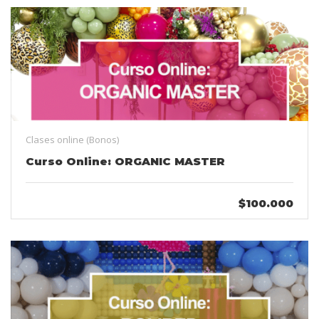
Clases online (Bonos)
Curso Online: ORGANIC MASTER
$100.000