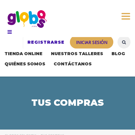
Togg
REGISTRARSE
INICIAR SESIÓN
TIENDA ONLINE
NUESTROS TALLERES
BLOG
QUIÉNES SOMOS
CONTÁCTANOS
TUS COMPRAS