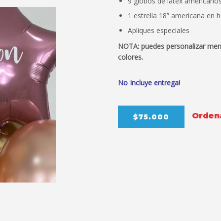
9 globos de látex americano
1 estrella 18” americana en h
Apliques especiales
NOTA: puedes personalizar mensaj
colores.
No Incluye entrega!
Ordená
$75.000