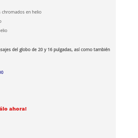
s chromados en helio
o
elio
ajes del globo de 20 y 16 pulgadas, así como también
00
lo ahora!