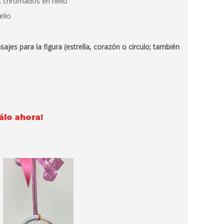
s chromados en helio
elio
es para la figura (estrella, corazón o circulo; también
lo ahora!