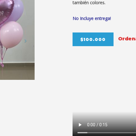
también colores.
No Incluye entrega!
Ordená
$100.000